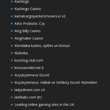
Kachingo
Kachingo Casino
kamalcargopackersmovers.in x2
Keto Probiotix: Czy
King Billy Casino
Kingmaker Casino
Klondaika kazino, spēles un bonusi
Klubnika
kovcheg-club.com
krosswordist.net b
Küçükçekmece Escort
Küçükçekmece, Halkalı ve Sefaköy Escort Hizmetleri
ladysdesire.com z4
lastikabc.com (tr)
Leading online gaming sites in the UK