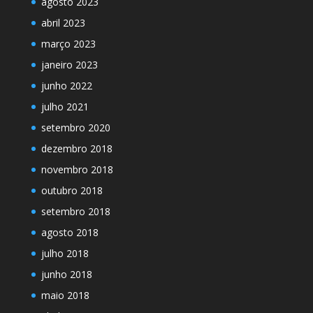
agosto 2023
abril 2023
março 2023
janeiro 2023
junho 2022
julho 2021
setembro 2020
dezembro 2018
novembro 2018
outubro 2018
setembro 2018
agosto 2018
julho 2018
junho 2018
maio 2018