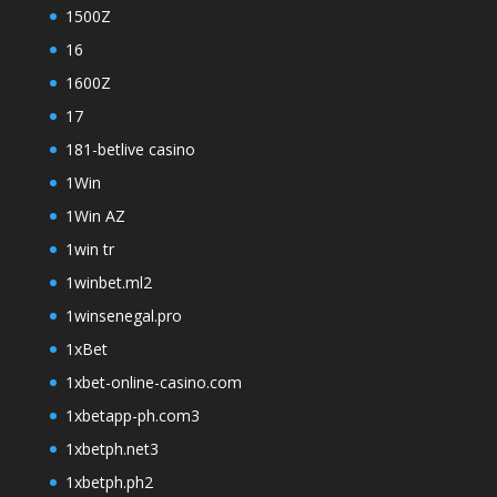
1500Z
16
1600Z
17
181-betlive casino
1Win
1Win AZ
1win tr
1winbet.ml2
1winsenegal.pro
1xBet
1xbet-online-casino.com
1xbetapp-ph.com3
1xbetph.net3
1xbetph.ph2