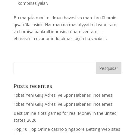
kombinasiyalar.
Bu məqalə mənim idman həvəsi və mərc təcrübəmin
qısa xülasəsidir. Hər mərcdə məsuliyyətlə davranıram
və həmişə bankroll idarəsinə önəm verirəm —
ehtirasımın uzunömürlü olması üçün bu vacibdir.
Posts recentes
1xbet Yeni Giriş Adresi ve Spor Haberleri İncelemesi
1xbet Yeni Giriş Adresi ve Spor Haberleri İncelemesi
Best Online slots games for real Money in the united
states 2026
Top 10 Top Online casino Singapore Betting Web sites