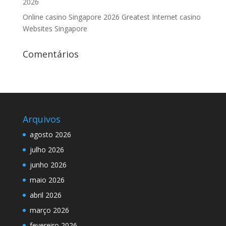
2026
Online casino Singapore 2026 Greatest Internet casino
Websites Singapore
Comentários
Arquivos
agosto 2026
julho 2026
junho 2026
maio 2026
abril 2026
março 2026
fevereiro 2026