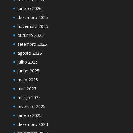
janeiro 2026
dezembro 2025
novembro 2025
outubro 2025
setembro 2025
agosto 2025
julho 2025
junho 2025
maio 2025
abril 2025
março 2025
fevereiro 2025
janeiro 2025
dezembro 2024