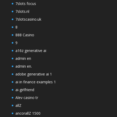
7slots focus
7slots.nl
7slotscasino.uk
8
888 Casino
9
a16z generative ai
admin en
admin en.
adobe generative ai 1
ai in finance examples 1
ai-girlfriend
Alev casino tr
allZ
ancorallZ 1500