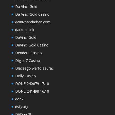
Da Vinci Gold
Da Vinci Gold Casino
dainikbandarban.com
darknet link
DaVinci Gold
DaVinci Gold Casino
Dendera Casino
Digits 7 Casino
Dlaczego warto zaufać
Dolly Casino
DONE 240679 17.10
DONE 241498 16.10
dopZ
dsfgsdg
DVDua 2t