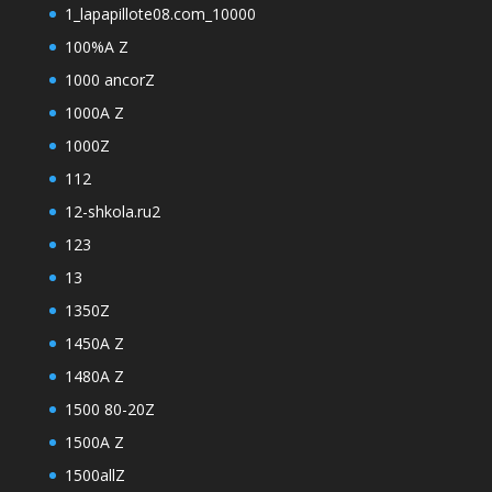
1_lapapillote08.com_10000
100%A Z
1000 ancorZ
1000A Z
1000Z
112
12-shkola.ru2
123
13
1350Z
1450A Z
1480A Z
1500 80-20Z
1500A Z
1500allZ