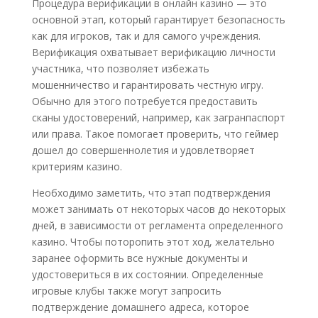
Процедура верификации в онлайн казино — это
основной этап, который гарантирует безопасность
как для игроков, так и для самого учреждения.
Верификация охватывает верификацию личности
участника, что позволяет избежать
мошенничество и гарантировать честную игру.
Обычно для этого потребуется предоставить
сканы удостоверений, например, как загранпаспорт
или права. Такое помогает проверить, что геймер
дошел до совершеннолетия и удовлетворяет
критериям казино.
Необходимо заметить, что этап подтверждения
может занимать от некоторых часов до некоторых
дней, в зависимости от регламента определенного
казино. Чтобы поторопить этот ход, желательно
заранее оформить все нужные документы и
удостовериться в их состоянии. Определенные
игровые клубы также могут запросить
подтверждение домашнего адреса, которое