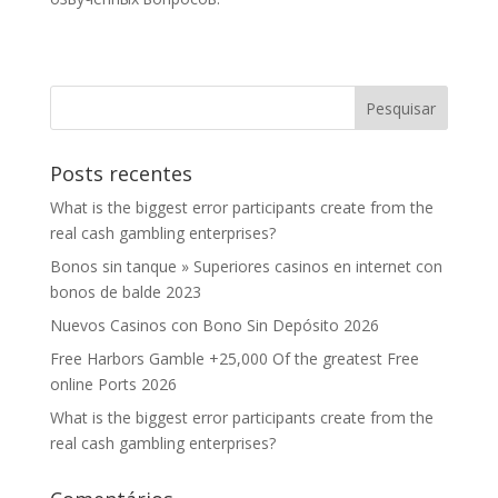
Posts recentes
What is the biggest error participants create from the
real cash gambling enterprises?
Bonos sin tanque » Superiores casinos en internet con
bonos de balde 2023
Nuevos Casinos con Bono Sin Depósito 2026
Free Harbors Gamble +25,000 Of the greatest Free
online Ports 2026
What is the biggest error participants create from the
real cash gambling enterprises?