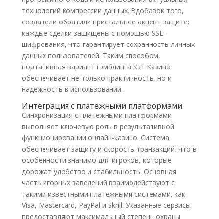
технологий компрессии данных. Вдобавок того,
создатели обратили пристальное акцент защите:
каждые сделки защищены с помощью SSL-
шифрования, что гарантирует сохранность личных
данных пользователей. Таким способом,
портативная вариант гэмблинга Кэт Казино
обеспечивает не только практичность, но и
надежность в использовании.
Интеграция с платежными платформами
Синхронизация с платежными платформами
выполняет ключевую роль в результативной
функционировании онлайн-казино. Система
обеспечивает защиту и скорость транзакций, что в
особенности значимо для игроков, которые
дорожат удобство и стабильность. Основная
часть игорных заведений взаимодействуют с
такими известными платежными системами, как
Visa, Mastercard, PayPal и Skrill. Указанные сервисы
предоставляют максимальный степень охраны