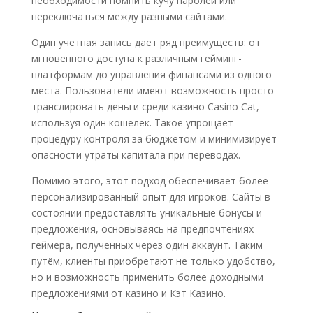
необходимости помнить кучу паролей или
переключаться между разными сайтами.
Один учетная запись дает ряд преимуществ: от
мгновенного доступа к различным гейминг-
платформам до управления финансами из одного
места. Пользователи имеют возможность просто
транслировать деньги среди казино Casino Cat,
используя один кошелек. Такое упрощает
процедуру контроля за бюджетом и минимизирует
опасности утраты капитала при переводах.
Помимо этого, этот подход обеспечивает более
персонализированный опыт для игроков. Сайты в
состоянии предоставлять уникальные бонусы и
предложения, основываясь на предпочтениях
геймера, полученных через один аккаунт. Таким
путём, клиенты приобретают не только удобство,
но и возможность применить более доходными
предложениями от казино и Кэт Казино.