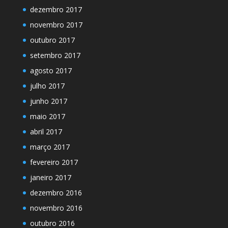
dezembro 2017
novembro 2017
outubro 2017
setembro 2017
agosto 2017
julho 2017
junho 2017
maio 2017
abril 2017
março 2017
fevereiro 2017
janeiro 2017
dezembro 2016
novembro 2016
outubro 2016