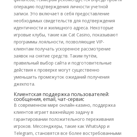
операцию подтверждения личности учетной
записи. Это включает в себя предоставление
необходимых свидетельств для подтверждения
идентичности и жилищного адреса. Некоторые
игровые клубы, такие как Cat Casino, показывают
программы лояльности, позволяющие VIP-
клиентам получать ускоренное рассмотрение
заявок на снятие средств. Таким путём,
правильный выбор сайта и подготовительные
действия к проверке могут существенно
уменьшить промежуток ожиданий получения
джекпота.
Клиентская поддержка пользователей:
сообщения, email, чат-сервис
В современном мире онлайн-казино, поддержка
клиентов играет важнейшую задачу в
гарантировании положительного переживания
игроков. Мессенджеры, такие как WhatsApp и
Telegram, становятся все более востребованными