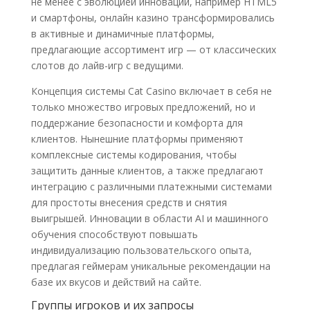
не менее с эволюцией инноваций, например HTML5
и смартфоны, онлайн казино трансформировались
в активные и динамичные платформы,
предлагающие ассортимент игр — от классических
слотов до лайв-игр с ведущими.
Концепция системы Cat Casino включает в себя не
только множество игровых предложений, но и
поддержание безопасности и комфорта для
клиентов. Нынешние платформы применяют
комплексные системы кодирования, чтобы
защитить данные клиентов, а также предлагают
интеграцию с различными платежными системами
для простоты внесения средств и снятия
выигрышей. Инновации в области AI и машинного
обучения способствуют повышать
индивидуализацию пользовательского опыта,
предлагая геймерам уникальные рекомендации на
базе их вкусов и действий на сайте.
Группы игроков и их запросы