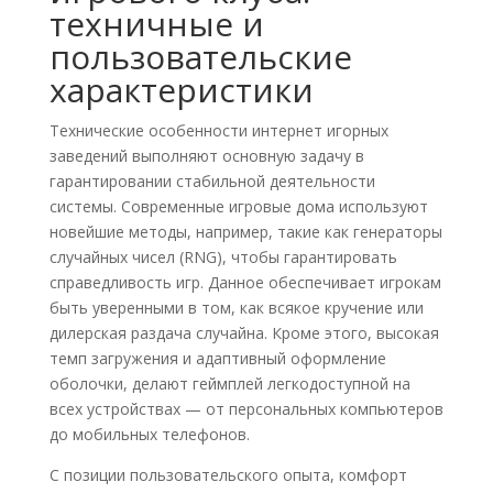
техничные и
пользовательские
характеристики
Технические особенности интернет игорных
заведений выполняют основную задачу в
гарантировании стабильной деятельности
системы. Современные игровые дома используют
новейшие методы, например, такие как генераторы
случайных чисел (RNG), чтобы гарантировать
справедливость игр. Данное обеспечивает игрокам
быть уверенными в том, как всякое кручение или
дилерская раздача случайна. Кроме этого, высокая
темп загружения и адаптивный оформление
оболочки, делают геймплей легкодоступной на
всех устройствах — от персональных компьютеров
до мобильных телефонов.
С позиции пользовательского опыта, комфорт