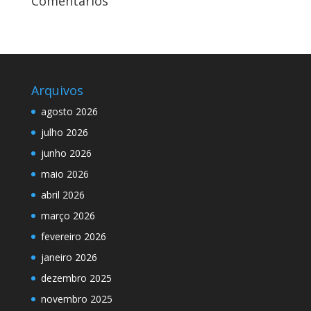
Comentários
Arquivos
agosto 2026
julho 2026
junho 2026
maio 2026
abril 2026
março 2026
fevereiro 2026
janeiro 2026
dezembro 2025
novembro 2025