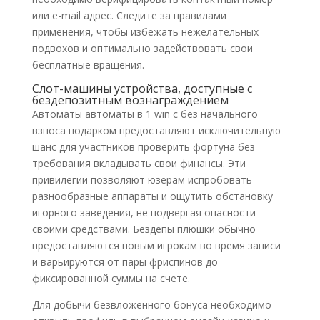
или e-mail адрес. Следите за правилами
применения, чтобы избежать нежелательных
подвохов и оптимально задействовать свои
бесплатные вращения.
Слот-машины устройства, доступные с
бездепозитным вознаграждением
Автоматы автоматы в 1 win с без начального
взноса подарком предоставляют исключительную
шанс для участников проверить фортуна без
требования вкладывать свои финансы. Эти
привилегии позволяют юзерам испробовать
разнообразные аппараты и ощутить обстановку
игорного заведения, не подвергая опасности
своими средствами. Бездепы плюшки обычно
предоставляются новым игрокам во время записи
и варьируются от пары фриспинов до
фиксированной суммы на счете.
Для добычи безвложенного бонуса необходимо