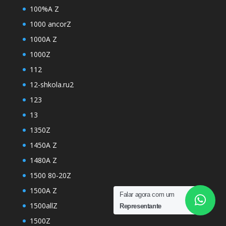
100%A Z
1000 ancorZ
1000A Z
1000Z
112
12-shkola.ru2
123
13
1350Z
1450A Z
1480A Z
1500 80-20Z
1500A Z
Falar agora com um
1500allZ
Representante
1500Z