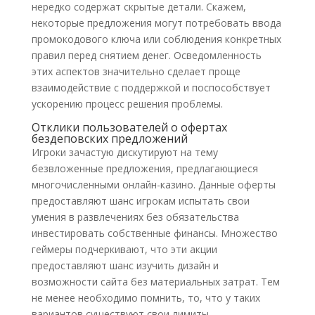
нередко содержат скрытые детали. Скажем,
некоторые предложения могут потребовать ввода
промокодового ключа или соблюдения конкретных
правил перед снятием денег. Осведомленность
этих аспектов значительно сделает проще
взаимодействие с поддержкой и поспособствует
ускорению процесс решения проблемы.
Отклики пользователей о офертах
бездеповских предложений
Игроки зачастую дискутируют на тему
безвложенные предложения, предлагающиеся
многочисленными онлайн-казино. Данные оферты
предоставляют шанс игрокам испытать свои
умения в развлечениях без обязательства
инвестировать собственные финансы. Множество
геймеры подчеркивают, что эти акции
предоставляют шанс изучить дизайн и
возможности сайта без материальных затрат. Тем
не менее необходимо помнить, то, что у таких
вариантов существуют свои лимиты.