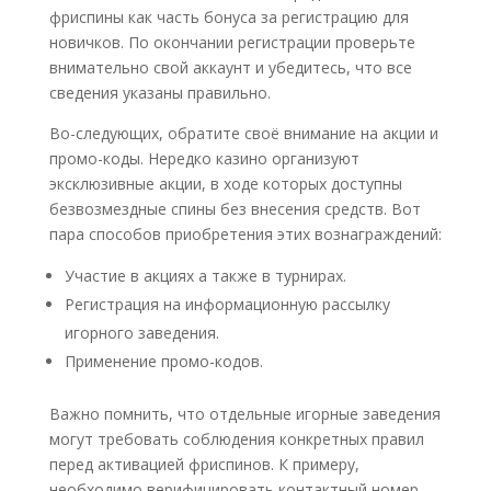
фриспины как часть бонуса за регистрацию для
новичков. По окончании регистрации проверьте
внимательно свой аккаунт и убедитесь, что все
сведения указаны правильно.
Во-следующих, обратите своё внимание на акции и
промо-коды. Нередко казино организуют
эксклюзивные акции, в ходе которых доступны
безвозмездные спины без внесения средств. Вот
пара способов приобретения этих вознаграждений:
Участие в акциях а также в турнирах.
Регистрация на информационную рассылку
игорного заведения.
Применение промо-кодов.
Важно помнить, что отдельные игорные заведения
могут требовать соблюдения конкретных правил
перед активацией фриспинов. К примеру,
необходимо верифицировать контактный номер