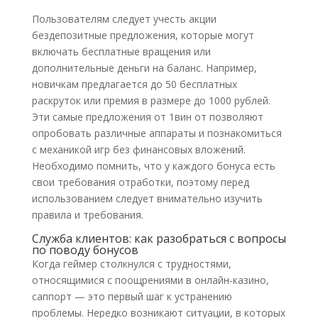
Пользователям следует учесть акции
бездепозитные предложения, которые могут
включать бесплатные вращения или
дополнительные деньги на баланс. Например,
новичкам предлагается до 50 бесплатных
раскруток или премия в размере до 1000 рублей.
Эти самые предложения от 1вин от позволяют
опробовать различные аппараты и познакомиться
с механикой игр без финансовых вложений.
Необходимо помнить, что у каждого бонуса есть
свои требования отработки, поэтому перед
использованием следует внимательно изучить
правила и требования.
Служба клиентов: как разобраться с вопросы
по поводу бонусов
Когда геймер столкнулся с трудностями,
относящимися с поощрениями в онлайн-казино,
саппорт — это первый шаг к устранению
проблемы. Нередко возникают ситуации, в которых