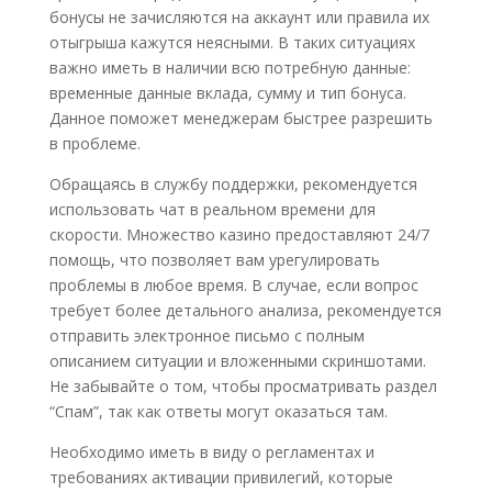
бонусы не зачисляются на аккаунт или правила их
отыгрыша кажутся неясными. В таких ситуациях
важно иметь в наличии всю потребную данные:
временные данные вклада, сумму и тип бонуса.
Данное поможет менеджерам быстрее разрешить
в проблеме.
Обращаясь в службу поддержки, рекомендуется
использовать чат в реальном времени для
скорости. Множество казино предоставляют 24/7
помощь, что позволяет вам урегулировать
проблемы в любое время. В случае, если вопрос
требует более детального анализа, рекомендуется
отправить электронное письмо с полным
описанием ситуации и вложенными скриншотами.
Не забывайте о том, чтобы просматривать раздел
“Спам”, так как ответы могут оказаться там.
Необходимо иметь в виду о регламентах и
требованиях активации привилегий, которые