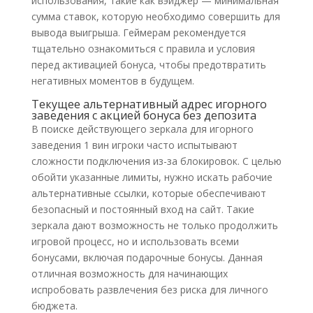
использования, такие как вэйджер — минимальная
сумма ставок, которую необходимо совершить для
вывода выигрыша. Геймерам рекомендуется
тщательно ознакомиться с правила и условия
перед активацией бонуса, чтобы предотвратить
негативных моментов в будущем.
Текущее альтернативный адрес игорного
заведения с акцией бонуса без депозита
В поиске действующего зеркала для игорного
заведения 1 вин игроки часто испытывают
сложности подключения из-за блокировок. С целью
обойти указанные лимиты, нужно искать рабочие
альтернативные ссылки, которые обеспечивают
безопасный и постоянный вход на сайт. Такие
зеркала дают возможность не только продолжить
игровой процесс, но и использовать всеми
бонусами, включая подарочные бонусы. Данная
отличная возможность для начинающих
испробовать развлечения без риска для личного
бюджета.