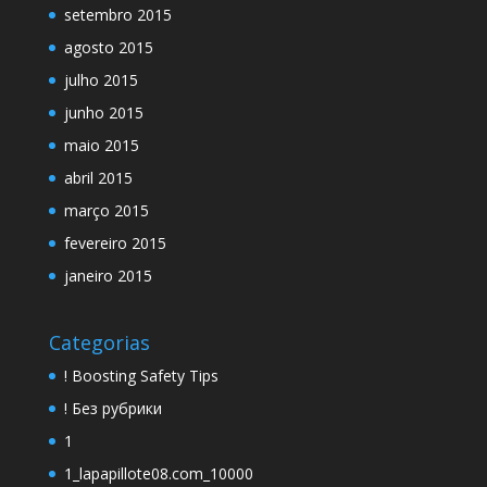
setembro 2015
agosto 2015
julho 2015
junho 2015
maio 2015
abril 2015
março 2015
fevereiro 2015
janeiro 2015
Categorias
! Boosting Safety Tips
! Без рубрики
1
1_lapapillote08.com_10000