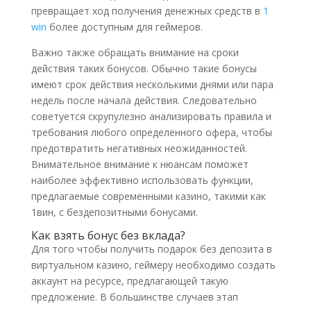
превращает ход получения денежных средств в
1
win
более доступным для геймеров.
Важно также обращать внимание на сроки
действия таких бонусов. Обычно такие бонусы
имеют срок действия несколькими днями или пара
недель после начала действия. Следовательно
советуется скрупулезно анализировать правила и
требования любого определенного офера, чтобы
предотвратить негативных неожиданностей.
Внимательное внимание к нюансам поможет
наиболее эффективно использовать функции,
предлагаемые современными казино, такими как
1вин, с бездепозитными бонусами.
Как взять бонус без вклада?
Для того чтобы получить подарок без депозита в
виртуальном казино, геймеру необходимо создать
аккаунт на ресурсе, предлагающей такую
предложение. В большинстве случаев этап