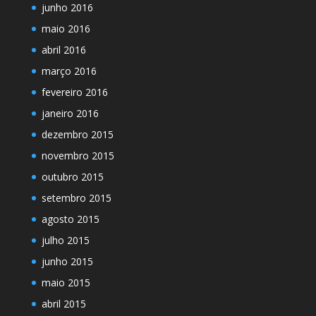
junho 2016
maio 2016
abril 2016
março 2016
fevereiro 2016
janeiro 2016
dezembro 2015
novembro 2015
outubro 2015
setembro 2015
agosto 2015
julho 2015
junho 2015
maio 2015
abril 2015