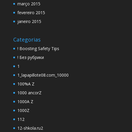
março 2015
fevereiro 2015
janeiro 2015
Categorias
! Boosting Safety Tips
! Без рубрики
1
1_lapapillote08.com_10000
100%A Z
1000 ancorZ
1000A Z
1000Z
112
12-shkola.ru2