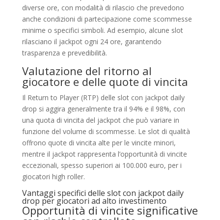
diverse ore, con modalità di rilascio che prevedono
anche condizioni di partecipazione come scommesse
minime o specifici simboli. Ad esempio, alcune slot
rilasciano il jackpot ogni 24 ore, garantendo
trasparenza e prevedibilità.
Valutazione del ritorno al
giocatore e delle quote di vincita
Il Return to Player (RTP) delle slot con jackpot daily
drop si aggira generalmente tra il 94% e il 98%, con
una quota di vincita del jackpot che può variare in
funzione del volume di scommesse. Le slot di qualità
offrono quote di vincita alte per le vincite minori,
mentre il jackpot rappresenta l’opportunità di vincite
eccezionali, spesso superiori ai 100.000 euro, per i
giocatori high roller.
Vantaggi specifici delle slot con jackpot daily
drop per giocatori ad alto investimento
Opportunità di vincite significative