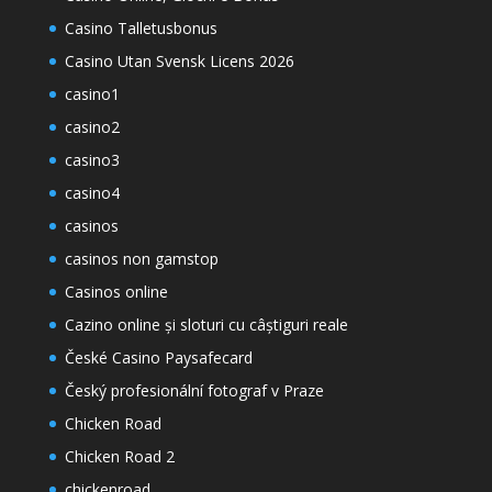
Casino Talletusbonus
Casino Utan Svensk Licens 2026
casino1
casino2
casino3
casino4
casinos
casinos non gamstop
Casinos online
Cazino online și sloturi cu câștiguri reale
České Casino Paysafecard
Český profesionální fotograf v Praze
Chicken Road
Chicken Road 2
chickenroad