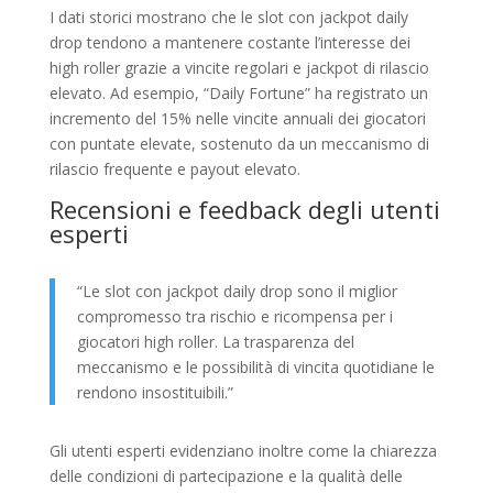
I dati storici mostrano che le slot con jackpot daily
drop tendono a mantenere costante l’interesse dei
high roller grazie a vincite regolari e jackpot di rilascio
elevato. Ad esempio, “Daily Fortune” ha registrato un
incremento del 15% nelle vincite annuali dei giocatori
con puntate elevate, sostenuto da un meccanismo di
rilascio frequente e payout elevato.
Recensioni e feedback degli utenti
esperti
“Le slot con jackpot daily drop sono il miglior
compromesso tra rischio e ricompensa per i
giocatori high roller. La trasparenza del
meccanismo e le possibilità di vincita quotidiane le
rendono insostituibili.”
Gli utenti esperti evidenziano inoltre come la chiarezza
delle condizioni di partecipazione e la qualità delle