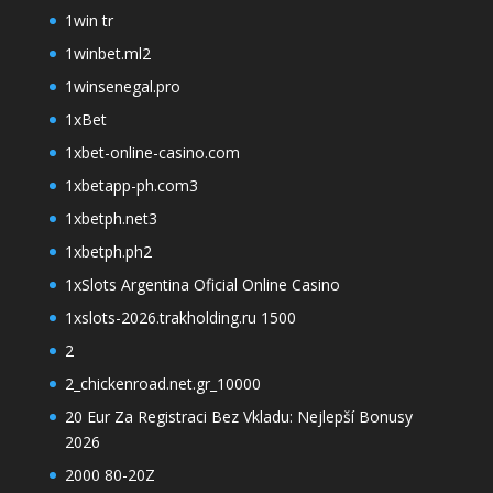
1win tr
1winbet.ml2
1winsenegal.pro
1xBet
1xbet-online-casino.com
1xbetapp-ph.com3
1xbetph.net3
1xbetph.ph2
1xSlots Argentina Oficial Online Casino
1xslots-2026.trakholding.ru 1500
2
2_chickenroad.net.gr_10000
20 Eur Za Registraci Bez Vkladu: Nejlepší Bonusy
2026
2000 80-20Z