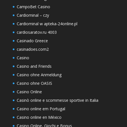
CampoBet Casino
Cardiominal – czy
Cardiominal w apteka-24online.pl
cardiosaratov.ru 4003
Casinado Greece
casinadoes.com2
Casino
Casino and Friends
Casino ohne Anmeldung
Casino ohne OASIS
Casino Online
Casinò online e scommesse sportive in Italia
Casino online em Portugal
Casino online en México
Casino Online, Giochi e Bonus