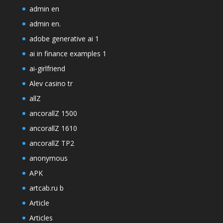
admin en
admin en.
adobe generative ai 1
ai in finance examples 1
ai-girlfriend
Alev casino tr
allZ
ancorallZ 1500
ancorallZ 1610
ancorallZ TP2
anonymous
APK
artcab.ru b
Article
Articles