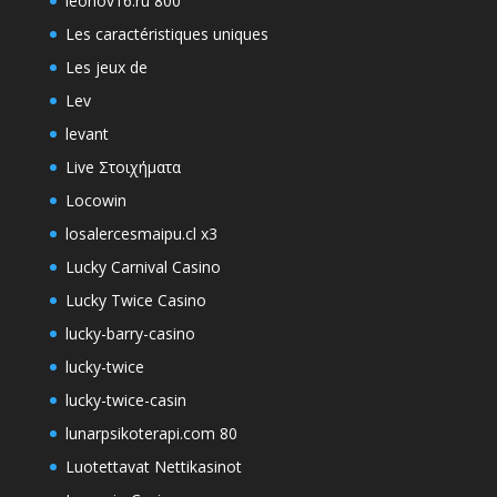
leonov16.ru 800
Les caractéristiques uniques
Les jeux de
Lev
levant
Live Στοιχήματα
Locowin
losalercesmaipu.cl x3
Lucky Carnival Casino
Lucky Twice Casino
lucky-barry-casino
lucky-twice
lucky-twice-casin
lunarpsikoterapi.com 80
Luotettavat Nettikasinot