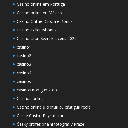
Casino online em Portugal
Casino online en México
Casino Online, Giochi e Bonus
Casino Talletusbonus
Casino Utan Svensk Licens 2026
casino1
casino2
casino3
casino4
casinos
casinos non gamstop
Casinos online
Cazino online și sloturi cu câștiguri reale
České Casino Paysafecard
Český profesionální fotograf v Praze