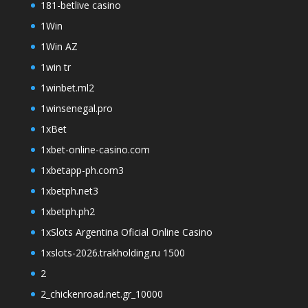
181-betlive casino
1Win
1Win AZ
1win tr
1winbet.ml2
1winsenegal.pro
1xBet
1xbet-online-casino.com
1xbetapp-ph.com3
1xbetph.net3
1xbetph.ph2
1xSlots Argentina Oficial Online Casino
1xslots-2026.trakholding.ru 1500
2
2_chickenroad.net.gr_10000