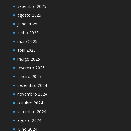
setembro 2025
agosto 2025
julho 2025
junho 2025
maio 2025
abril 2025
março 2025
fevereiro 2025
janeiro 2025
dezembro 2024
novembro 2024
outubro 2024
setembro 2024
agosto 2024
julho 2024