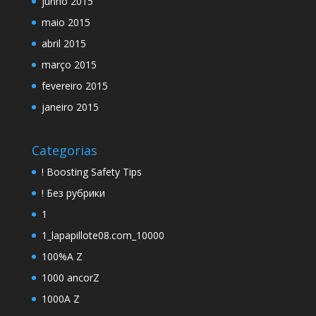
junho 2015
maio 2015
abril 2015
março 2015
fevereiro 2015
janeiro 2015
Categorias
! Boosting Safety Tips
! Без рубрики
1
1_lapapillote08.com_10000
100%A Z
1000 ancorZ
1000A Z