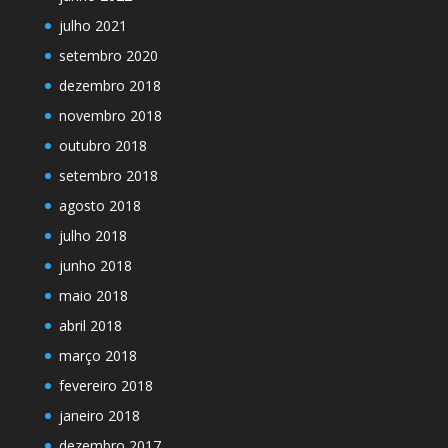
julho 2021
setembro 2020
dezembro 2018
novembro 2018
outubro 2018
setembro 2018
agosto 2018
julho 2018
junho 2018
maio 2018
abril 2018
março 2018
fevereiro 2018
janeiro 2018
dezembro 2017