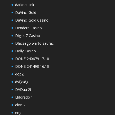
darknet link
DaVinci Gold
DaVinci Gold Casino
Dendera Casino
Digits 7 Casino
Dlaczego warto zaufać
Dolly Casino
DONE 240679 17.10
DONE 241498 16.10
dopZ
dsfgsdg
DVDua 2t
Eldorado 1
elon 2
eng