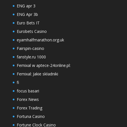
ENG apr 3
ENG Apr 3b
Euro Bets IT
Eurobets Casino
eyamhalfmarathon.org.uk
Fairspin-casino
fanstyle.ru 1000
Femixal w aptece-24online.pl:
Femixal: Jakie składniki
fi
focus basari
Forex News
Forex Trading
Fortuna Casino
Fortune Clock Casino