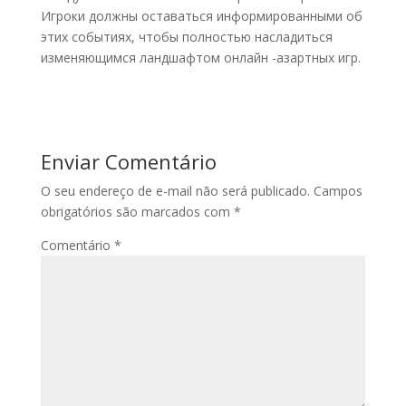
Игроки должны оставаться информированными об
этих событиях, чтобы полностью насладиться
изменяющимся ландшафтом онлайн -азартных игр.
Enviar Comentário
O seu endereço de e-mail não será publicado.
Campos
obrigatórios são marcados com
*
Comentário
*