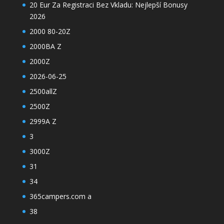
20 Eur Za Registraci Bez Vkladu: Nejlepší Bonusy
2026
2000 80-20Z
2000BA Z
2000Z
2026-06-25
2500allZ
2500Z
2999A Z
3
3000Z
31
34
365campers.com a
38