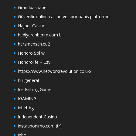
Grandpashabet
Güvenilir online casino ve spor bahis platformu
Hajper Casino
hediyerehberim.com b
herzmensch.eu2
Hondro Sol w
Hondrolife – Czy
https://www.networkrevolution.co.uk/
hu-general
Ice Fishing Game
IGAMING
inbet bg
Independent Casino
instaanonimo.com (tr)
ipho