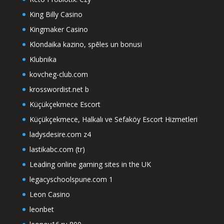
King Billy Casino
Kingmaker Casino
Klondaika kazino, spēles un bonusi
Klubnika
kovcheg-club.com
krosswordist.net b
Küçükçekmece Escort
Küçükçekmece, Halkalı ve Sefaköy Escort Hizmetleri
ladysdesire.com z4
lastikabc.com (tr)
Leading online gaming sites in the UK
legacyschoolspune.com 1
Leon Casino
leonbet