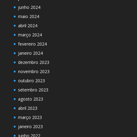
junho 2024
maio 2024
abril 2024
março 2024
fevereiro 2024
janeiro 2024
dezembro 2023
novembro 2023
outubro 2023
setembro 2023
agosto 2023
abril 2023
março 2023
janeiro 2023
junho 2022