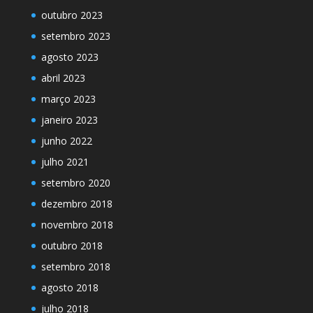
outubro 2023
setembro 2023
agosto 2023
abril 2023
março 2023
janeiro 2023
junho 2022
julho 2021
setembro 2020
dezembro 2018
novembro 2018
outubro 2018
setembro 2018
agosto 2018
julho 2018