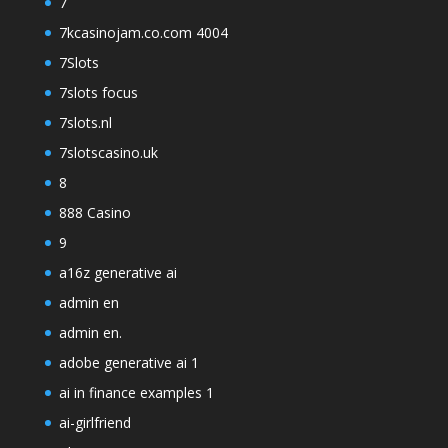
7
7kcasinojam.co.com 4004
7Slots
7slots focus
7slots.nl
7slotscasino.uk
8
888 Casino
9
a16z generative ai
admin en
admin en.
adobe generative ai 1
ai in finance examples 1
ai-girlfriend