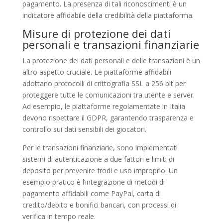
pagamento. La presenza di tali riconoscimenti è un
indicatore affidabile della credibilità della piattaforma.
Misure di protezione dei dati
personali e transazioni finanziarie
La protezione dei dati personali e delle transazioni è un
altro aspetto cruciale. Le piattaforme affidabili
adottano protocolli di crittografia SSL a 256 bit per
proteggere tutte le comunicazioni tra utente e server.
Ad esempio, le piattaforme regolamentate in Italia
devono rispettare il GDPR, garantendo trasparenza e
controllo sui dati sensibili dei giocatori.
Per le transazioni finanziarie, sono implementati
sistemi di autenticazione a due fattori e limiti di
deposito per prevenire frodi e uso improprio. Un
esempio pratico è l’integrazione di metodi di
pagamento affidabili come PayPal, carta di
credito/debito e bonifici bancari, con processi di
verifica in tempo reale.