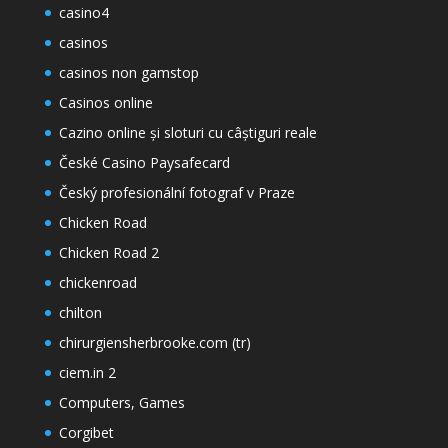
casino4
casinos
casinos non gamstop
Casinos online
Cazino online și sloturi cu câștiguri reale
České Casino Paysafecard
Český profesionální fotograf v Praze
Chicken Road
Chicken Road 2
chickenroad
chilton
chirurgiensherbrooke.com (tr)
ciem.in 2
Computers, Games
Corgibet