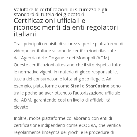
Valutare le certificazioni di sicurezza e gli
standard di tutela dei giocatori
Certificazioni ufficiali e
riconoscimenti da enti regolatori
italiani
Tra i principali requisiti di sicurezza per le piattaforme di
videopoker italiane vi sono le certificazioni rilasciate
dall’Agenzia delle Dogane e dei Monopoli (ADM).
Queste certificazioni attestano che il sito rispetta tutte
le normative vigenti in materia di gioco responsabile,
tutela dei consumatori e lotta al gioco illegale. Ad
esempio, piattaforme come
Sisal
e
StarCasino
sono
tra le poche ad aver ottenuto l’autorizzazione ufficiale
dall’ADM, garantendo così un livello di affidabilità
elevato.
Inoltre, molte piattaforme collaborano con enti di
certificazione indipendenti come eCOGRA, che verifica
regolarmente l’integrità dei giochi e le procedure di