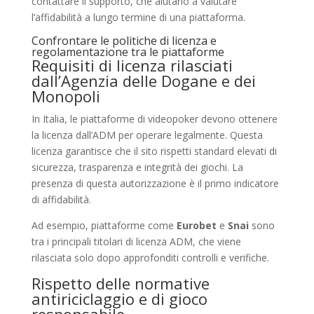
contattare il supporto, che aiutano a valutare
l’affidabilità a lungo termine di una piattaforma.
Confrontare le politiche di licenza e
regolamentazione tra le piattaforme
Requisiti di licenza rilasciati
dall’Agenzia delle Dogane e dei
Monopoli
In Italia, le piattaforme di videopoker devono ottenere
la licenza dall’ADM per operare legalmente. Questa
licenza garantisce che il sito rispetti standard elevati di
sicurezza, trasparenza e integrità dei giochi. La
presenza di questa autorizzazione è il primo indicatore
di affidabilità.
Ad esempio, piattaforme come
Eurobet
e
Snai
sono
tra i principali titolari di licenza ADM, che viene
rilasciata solo dopo approfonditi controlli e verifiche.
Rispetto delle normative
antiriciclaggio e di gioco