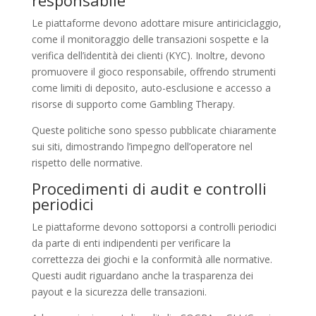
responsabile
Le piattaforme devono adottare misure antiriciclaggio,
come il monitoraggio delle transazioni sospette e la
verifica dell’identità dei clienti (KYC). Inoltre, devono
promuovere il gioco responsabile, offrendo strumenti
come limiti di deposito, auto-esclusione e accesso a
risorse di supporto come Gambling Therapy.
Queste politiche sono spesso pubblicate chiaramente
sui siti, dimostrando l’impegno dell’operatore nel
rispetto delle normative.
Procedimenti di audit e controlli
periodici
Le piattaforme devono sottoporsi a controlli periodici
da parte di enti indipendenti per verificare la
correttezza dei giochi e la conformità alle normative.
Questi audit riguardano anche la trasparenza dei
payout e la sicurezza delle transazioni.