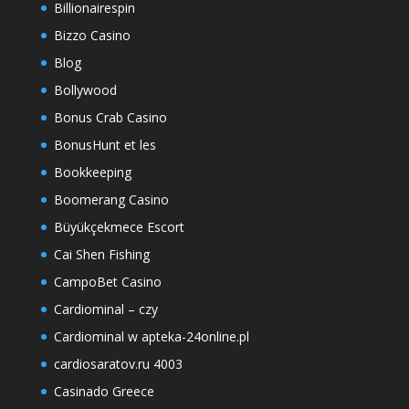
Billionairespin
Bizzo Casino
Blog
Bollywood
Bonus Crab Casino
BonusHunt et les
Bookkeeping
Boomerang Casino
Büyükçekmece Escort
Cai Shen Fishing
CampoBet Casino
Cardiominal – czy
Cardiominal w apteka-24online.pl
cardiosaratov.ru 4003
Casinado Greece