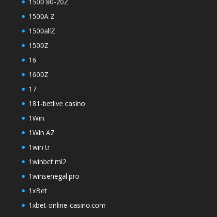
1500 80-20Z
1500A Z
1500allZ
1500Z
16
1600Z
17
181-betlive casino
1Win
1Win AZ
1win tr
1winbet.ml2
1winsenegal.pro
1xBet
1xbet-online-casino.com