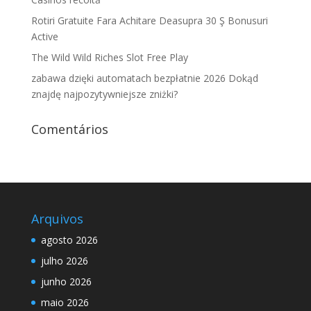
Rotiri Gratuite Fara Achitare Deasupra 30 Ş Bonusuri
Active
The Wild Wild Riches Slot Free Play
zabawa dzięki automatach bezpłatnie 2026 Dokąd
znajdę najpozytywniejsze zniżki?
Comentários
Arquivos
agosto 2026
julho 2026
junho 2026
maio 2026