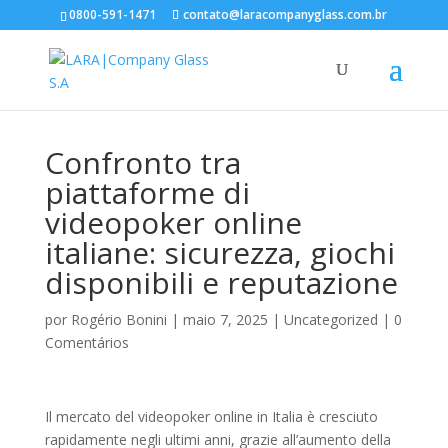
0800-591-1471
contato@laracompanyglass.com.br
Confronto tra
piattaforme di
videopoker online
italiane: sicurezza, giochi
disponibili e reputazione
por
Rogério Bonini
|
maio 7, 2025
|
Uncategorized
|
0
Comentários
Il mercato del videopoker online in Italia è cresciuto
rapidamente negli ultimi anni, grazie all’aumento della